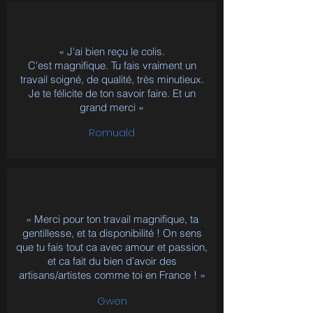
«
J'ai bien reçu le colis.
C'est magnifique. Tu fais vraiment un
travail soigné, de qualité, très minutieux.
Je te félicite de ton savoir faire. Et un
grand merci
»
Romuald
«
Merci pour ton travail magnifique, ta
gentillesse, et ta disponibilité ! On sens
que tu fais tout ca avec amour et passion,
et ca fait du bien d’avoir des
artisans/artistes comme toi en France !
»
Gwen