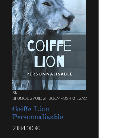
SKU :
LIF08G02Y01D2H06C4P3S4M1E2A2
Coiffe Lion -
Personnalisable
Prix
2 184,00 €