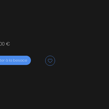
Prix
,00 €
ter à la besace