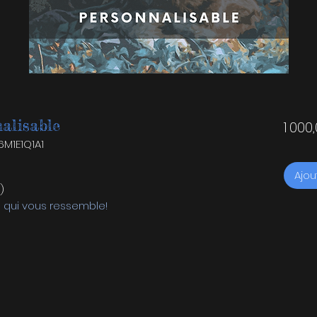
alisable
1 000
M1E1Q1A1
Ajou
)
 qui vous ressemble!