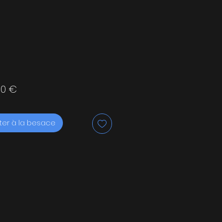
Prix
00 €
ter à la besace