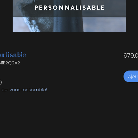
alisable
979,
1M1E2Q2A2
Ajou
)
 qui vous ressemble!