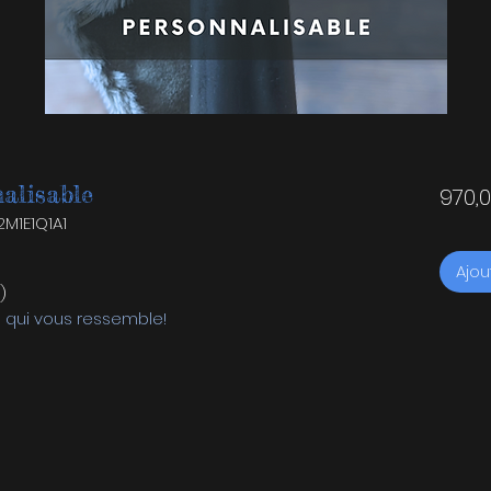
alisable
970,
M1E1Q1A1
Ajou
)
 qui vous ressemble!