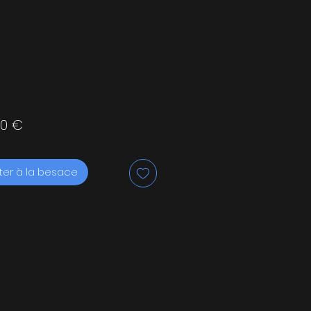
Prix
00 €
ter à la besace