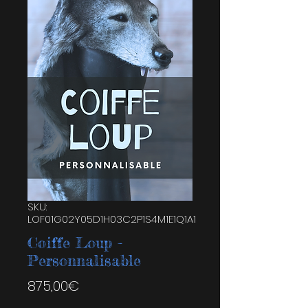
SKU:
LOF01G02Y05D1H03C2P1S4M1E1Q1A1
Coiffe Loup -
Personnalisable
Price
875,00€