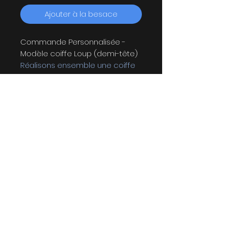
Ajouter à la besace
Commande Personnalisée -
Modèle coiffe Loup (demi-tête)
Réalisons ensemble une coiffe
qui vous ressemble!