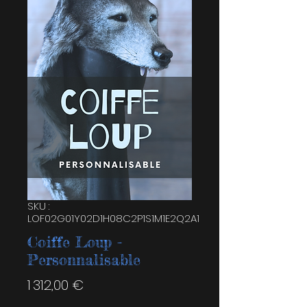
SKU :
LOF02G01Y02D1H08C2P1S1M1E2Q2A1
Coiffe Loup -
Personnalisable
Prix
1 312,00 €