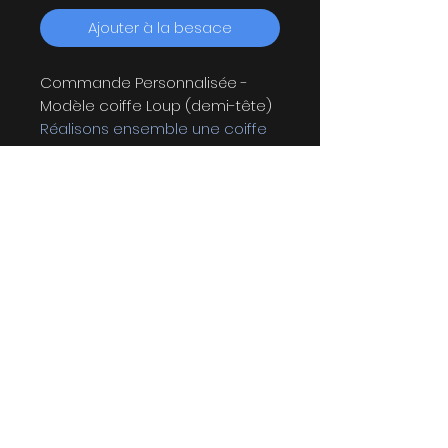
Ajouter à la besace
Commande Personnalisée -
Modèle coiffe Loup (demi-tête)
Réalisons ensemble une coiffe
qui vous ressemble!