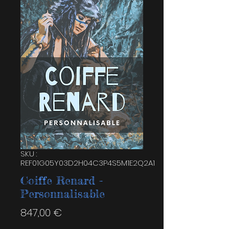
SKU :
REF01G05Y03D2H04C3P4S5M1E2Q2A1
Coiffe Renard -
Personnalisable
Prix
847,00 €