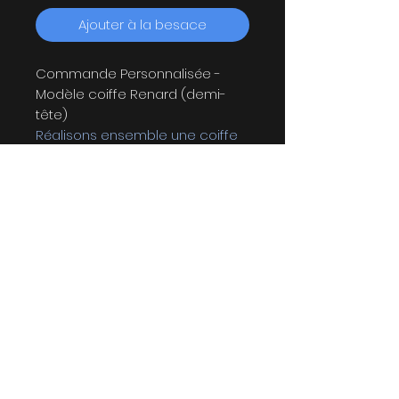
Ajouter à la besace
Commande Personnalisée -
Modèle coiffe Renard (demi-
tête)
Réalisons ensemble une coiffe
qui vous ressemble!